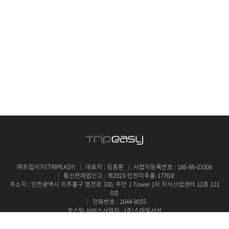
㈜트립이지(TRIPEASY)
대표자 : 김종훈
사업자등록번호 : 186-86-01006
통신판매업신고 : 제2023-인천미추홀-1776호
주소지 : 인천광역시 미추홀구 염전로 330, 주안 J Tower 1차 지식산업센터 12층 121
0호
전화번호 : 1644-8055
호스팅 서비스사업자 : (주)스마일서브