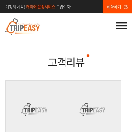
•
여행의 시작!
캐리어 운송서비스
트립이지~
예약하기
메
고객리뷰